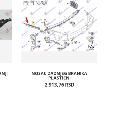
NJI
NOSAC ZADNJEG BRANIKA
RESETKA P
PLASTICNI
(SA 
2.913,
76
RSD
92