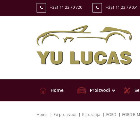
+381 11 23 70 720
+381 11 23 79 051
Home
Proizvodi
Ser
Home
Svi proizvodi
Karoserija
FORD
FORD B-M