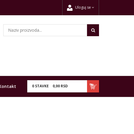
Uloguj se
Kontakt
0
STAVKE
0,
00
RSD