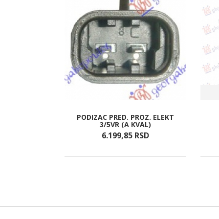
G BRANIKA
PODIZAC PRED. PROZ. ELEKT
5 AMG)
3/5VR (A KVAL)
RSD
6.199,
85
RSD