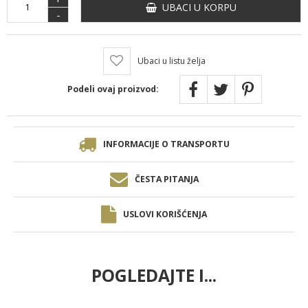
UBACI U KORPU
-
Ubaci u listu želja
Podeli ovaj proizvod:
INFORMACIJE O TRANSPORTU
ČESTA PITANJA
USLOVI KORIŠĆENJA
POGLEDAJTE I...