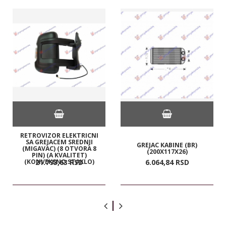
RETROVIZOR ELEKTRICNI
SA GREJACEM SREDNJI
GREJAC KABINE (BR)
(MIGAVAC) (8 OTVORA 8
(200X117X26)
PIN) (A KVALITET)
(KONVEKSNO STAKLO)
21.793,
63
RSD
6.064,
84
RSD