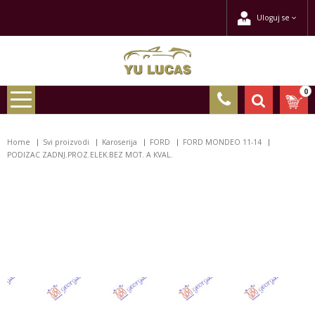
Uloguj se
0
Home
Svi proizvodi
Karoserija
FORD
FORD MONDEO 11-14
PODIZAC ZADNJ.PROZ.ELEK.BEZ MOT. A KVAL.