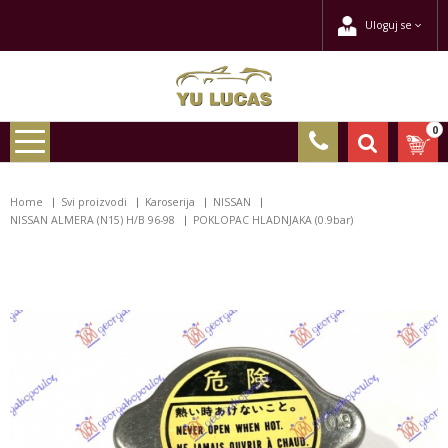
Uloguj se
0
Home
Svi proizvodi
Karoserija
NISSAN
NISSAN ALMERA (N15) H/B 96-98
POKLOPAC HLADNJAKA (0.9bar)