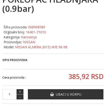
(0.9bar)
Šifra proizvoda:
068908580
Orginalni broj:
16401-71010
Kategorija:
Karoserija
Proizvodjac:
NISSAN
Model:
NISSAN ALMERA (N15) H/B 96-98
OPIS PROIZVODA
385,
92
RSD
Cena proizvoda :
+
UBACI U KORPU
-