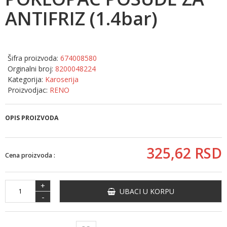
ANTIFRIZ (1.4bar)
Šifra proizvoda:
674008580
Orginalni broj:
8200048224
Kategorija:
Karoserija
Proizvodjac:
RENO
OPIS PROIZVODA
325,
62
RSD
Cena proizvoda :
+
UBACI U KORPU
-