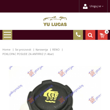
Uloguj se
0
Home
Svi proizvodi
Karoserija
RENO
POKLOPAC POSUDE ZA ANTIFRIZ (1.4bar)