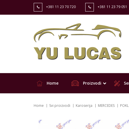
+381 11 23 70 720
+381 11 23 79 051
Home
Proizvodi
Ser
Home
Svi proizvodi
Karoserija
MERCEDES
POKL