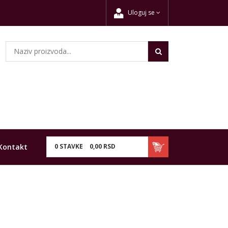
Uloguj se
Kontakt
0
STAVKE
0,
00
RSD