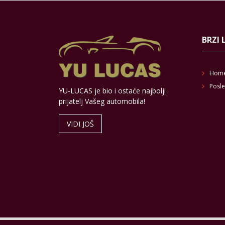
BRZI 
Hom
Posle
YU-LUCAS je bio i ostaće najbolji
prijatelj Vašeg automobila!
VIDI JOŠ