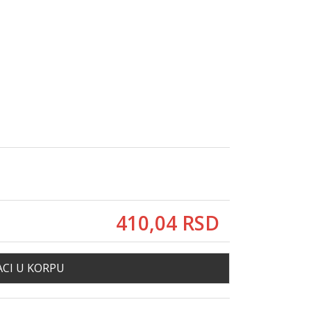
410,
04
RSD
CI U KORPU