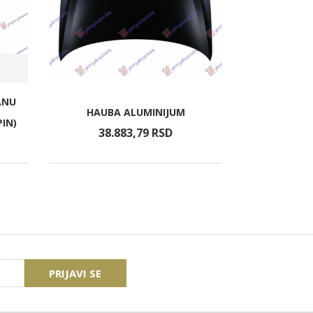
ANU
HAUBA ALUMINIJUM
BL
PIN)
38.883,
79
RSD
8.4
PRIJAVI SE