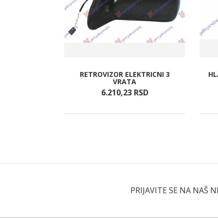
RETROVIZOR ELEKTRICNI 3
HL
(65X45.5)
VRATA
RSD
6.210,
23
RSD
PRIJAVITE SE NA NAŠ 