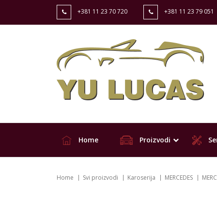
+381 11 23 70 720
+381 11 23 79 051
Home
Proizvodi
Ser
Home
Svi proizvodi
Karoserija
MERCEDES
MERCE