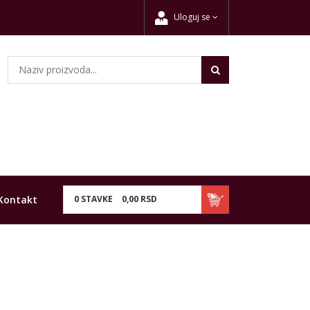
Uloguj se
Kontakt
0
STAVKE
0,
00
RSD