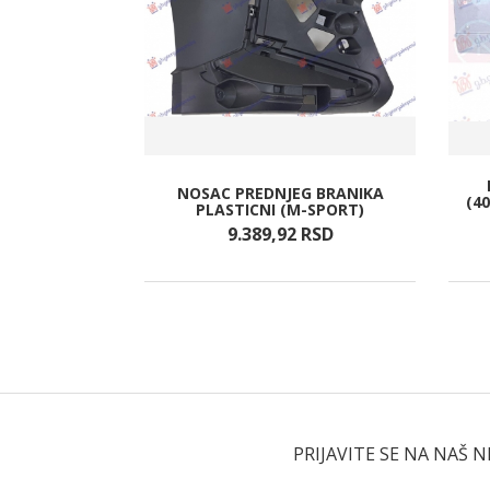
NOSAC PREDNJEG BRANIKA
S
(4
PLASTICNI (M-SPORT)
RSD
9.389,
92
RSD
PRIJAVITE SE NA NAŠ 