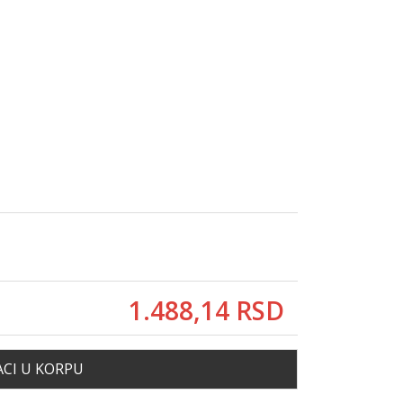
1.488,
14
RSD
CI U KORPU