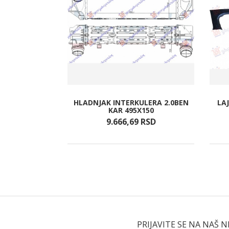
IM VRATIMA)
HLADNJAK INTERKULERA 2.0BEN
LA
M)
KAR 495X150
RSD
9.666,
69
RSD
PRIJAVITE SE NA NAŠ 