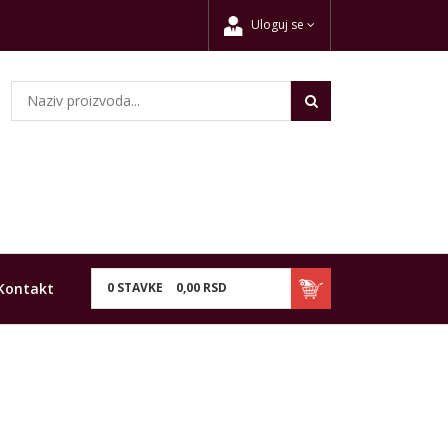
Uloguj se
Kontakt
0
STAVKE
0,
00
RSD