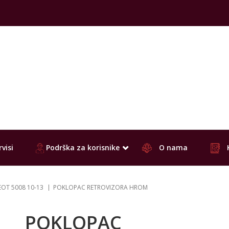
visi
Podrška za korisnike
O nama
OT 5008 10-13
POKLOPAC RETROVIZORA HROM
POKLOPAC