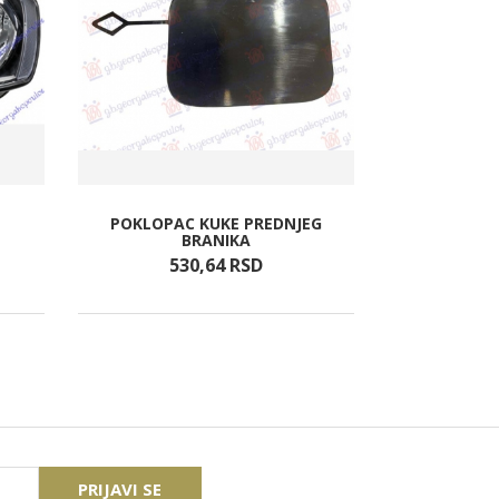
POKLOPAC KUKE PREDNJEG
STOP LA
BRANIKA
530,
64
RSD
4.9
PRIJAVI SE