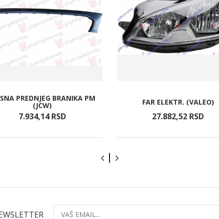
JSNA PREDNJEG BRANIKA PM
FAR ELEKTR. (VALEO)
(JCW)
7.934,
14
RSD
27.882,
52
RSD
NEWSLETTER