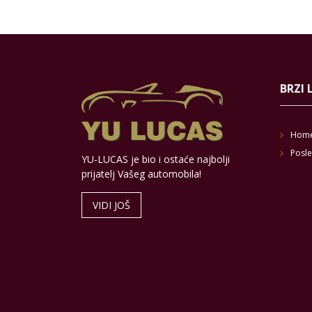
BRZI 
Hom
Posle
YU-LUCAS je bio i ostaće najbolji
prijatelj Vašeg automobila!
VIDI JOŠ