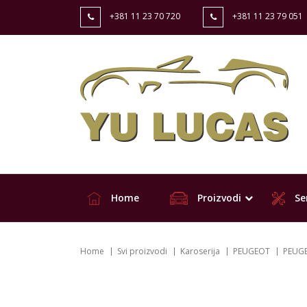
+381 11 23 70 720
+381 11 23 79 051
Home
Proizvodi
Ser
Home
Svi proizvodi
Karoserija
PEUGEOT
PEUGE