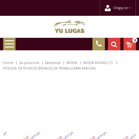
Uloguj se
0
Home
Svi proizvodi
Karoserija
SKODA
SKODA KODIAQ 21-
POSUDA ZA TECNOST BRISACA (SA PRSKALICAMA FAROVA)