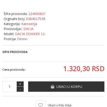
Šifra proizvoda:
224000821
Orginalni broj:
638402753R
Kategorija:
Karoserija
Proizvodjac:
DACIA
Model:
DACIA DOKKER 12-
Pozicija:
Desno
OPIS PROIZVODA
1.320,
30
RSD
Cena proizvoda :
+
UBACI U KORPU
-
Ubaci u listu želja