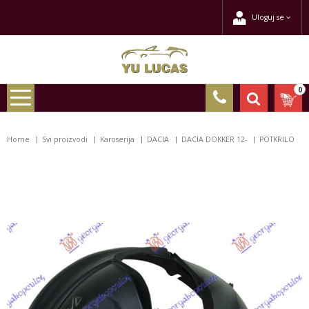
Uloguj se
0
Home
Svi proizvodi
Karoserija
DACIA
DACIA DOKKER 12-
POTKRILO