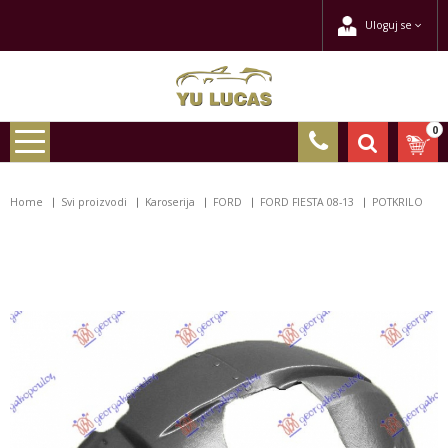
Uloguj se
0
Home
Svi proizvodi
Karoserija
FORD
FORD FIESTA 08-13
POTKRILO