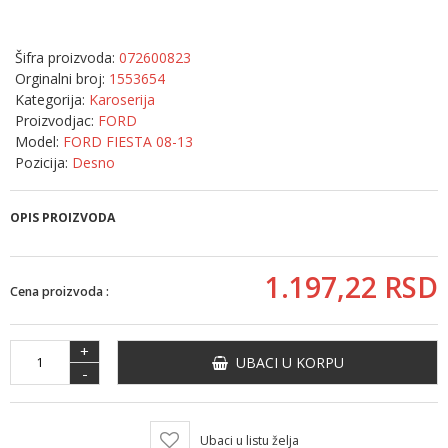
Šifra proizvoda:
072600823
Orginalni broj:
1553654
Kategorija:
Karoserija
Proizvodjac:
FORD
Model:
FORD FIESTA 08-13
Pozicija:
Desno
OPIS PROIZVODA
1.197,
22
RSD
Cena proizvoda :
+
UBACI U KORPU
-
Ubaci u listu želja