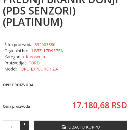
(PDS SENZORI)
(PLATINUM)
Šifra proizvoda:
332003380
Orginalni broj:
LB5Z-17D957FA
Kategorija:
Karoserija
Proizvodjac:
FORD
Model:
FORD EXPLORER 20-
OPIS PROIZVODA
17.180,
68
RSD
Cena proizvoda :
+
UBACI U KORPU
-