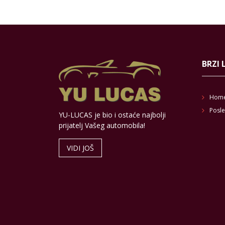
BRZI 
Hom
Posle
YU-LUCAS je bio i ostaće najbolji
prijatelj Vašeg automobila!
VIDI JOŠ