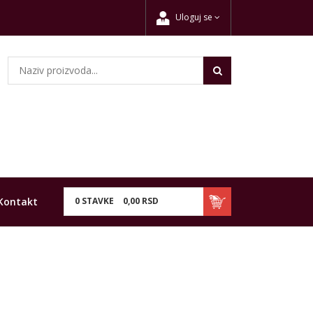
Uloguj se
Kontakt
0
STAVKE
0,
00
RSD