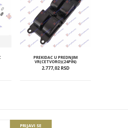
C
PREKIDAC U PREDNJIM
SAJTNA PLAS
VR(CETVORO)(24PIN)
LI
2.777,
02
RSD
10.
PRIJAVI SE