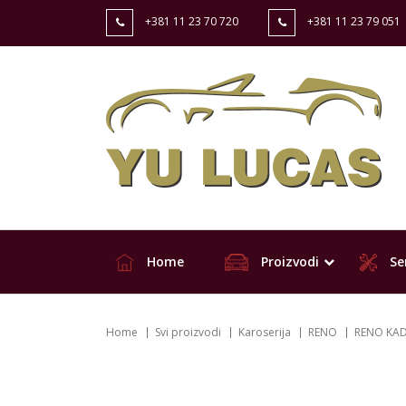
+381 11 23 70 720
+381 11 23 79 051
Home
Proizvodi
Ser
Home
Svi proizvodi
Karoserija
RENO
RENO KAD