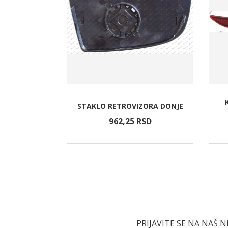
MPLET 12-
STAKLO RETROVIZORA DONJE
ROS)
RSD
962,
25
RSD
PRIJAVITE SE NA NAŠ 