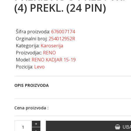
(4) PREKL. (24 PIN)
Šifra proizvoda:
676007174
Orginalni broj:
254012952R
Kategorija:
Karoserija
Proizvodjac:
RENO
Model:
RENO KADJAR 15-19
Pozicija:
Levo
OPIS PROIZVODA
Cena proizvoda :
+
UBA
-