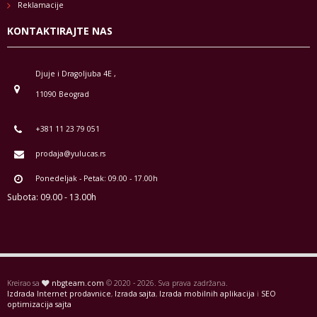
Reklamacije
KONTAKTIRAJTE NAS
Djuje i Dragoljuba 4E ,
11090 Beograd
+381 11 23 79 051
prodaja@yulucas.rs
Ponedeljak - Petak: 09.00 - 17.00h
Subota: 09.00 - 13.00h
Kreirao sa
nbgteam.com
© 2020 - 2026. Sva prava zadržana.
Izdrada Internet prodavnice
,
Izrada sajta
,
Izrada mobilnih aplikacija
i
SEO
optimizacija sajta