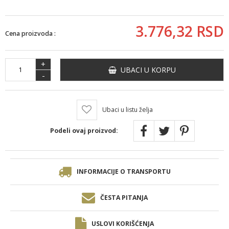
3.776,
32
RSD
Cena proizvoda :
+
UBACI U KORPU
-
Ubaci u listu želja
Podeli ovaj proizvod:
INFORMACIJE O TRANSPORTU
ČESTA PITANJA
USLOVI KORIŠĆENJA