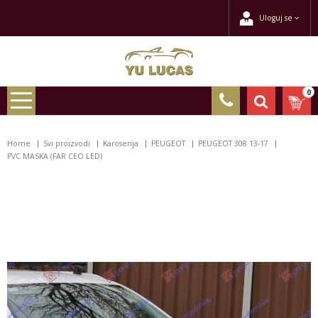
Uloguj se
0
Home
Svi proizvodi
Karoserija
PEUGEOT
PEUGEOT 308 13-17
PVC MASKA (FAR CEO LED)