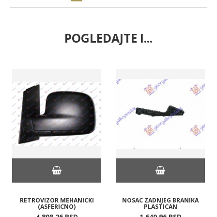
POGLEDAJTE I...
RETROVIZOR MEHANICKI
NOSAC ZADNJEG BRANIKA
(ASFERICNO)
PLASTICAN
4.808,
26
RSD
1.640,
96
RSD