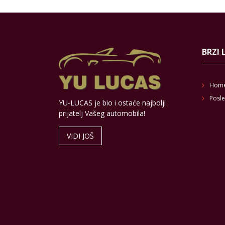
BRZI 
Hom
Posle
YU-LUCAS je bio i ostaće najbolji
prijatelj Vašeg automobila!
VIDI JOŠ