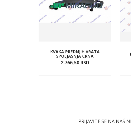
KVAKA PREDNJIH VRATA
 -10
SPOLJASNJA CRNA
RSD
2.766,
50
RSD
PRIJAVITE SE NA NAŠ 