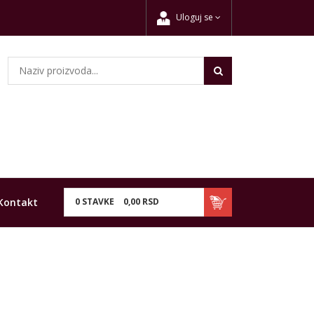
Uloguj se
Kontakt
0
STAVKE
0,
00
RSD