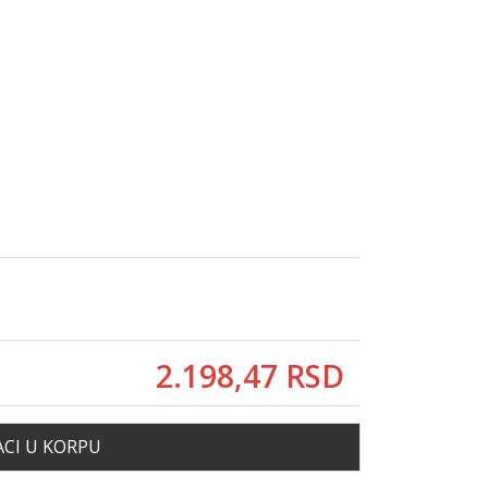
2.198,
47
RSD
CI U KORPU