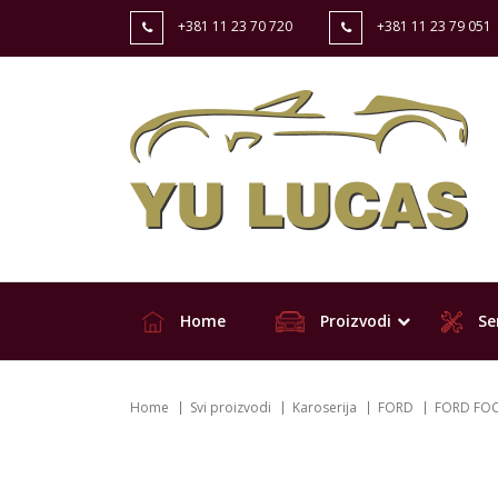
+381 11 23 70 720
+381 11 23 79 051
Home
Proizvodi
Ser
Home
Svi proizvodi
Karoserija
FORD
FORD FOC