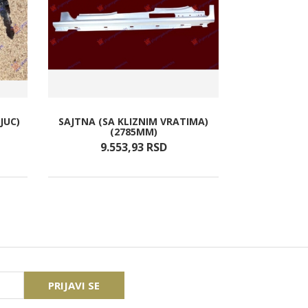
JUC)
SAJTNA (SA KLIZNIM VRATIMA)
RESETKA 
(2785MM)
(AMG
9.553,
93
RSD
1.7
PRIJAVI SE