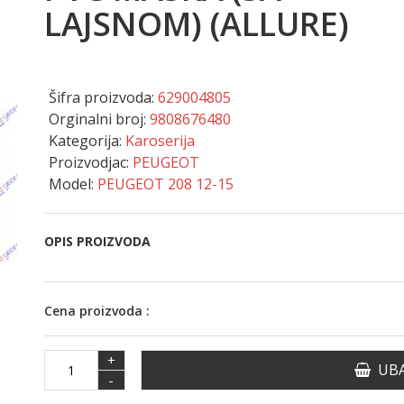
LAJSNOM) (ALLURE)
Šifra proizvoda:
629004805
Orginalni broj:
9808676480
Kategorija:
Karoserija
Proizvodjac:
PEUGEOT
Model:
PEUGEOT 208 12-15
OPIS PROIZVODA
Cena proizvoda :
+
UBA
-