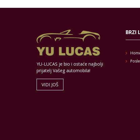
BRZI 
Hom
Posle
YU-LUCAS je bio i ostaće najbolji
prijatelj Vašeg automobila!
VIDI JOŠ