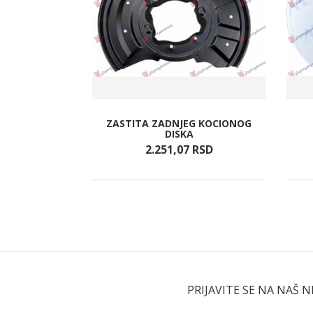
OLJASNJA
ZASTITA ZADNJEG KOCIONOG
IP
DISKA
RSD
2.251,
07
RSD
PRIJAVITE SE NA NAŠ 