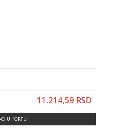
11.214,
59
RSD
CI U KORPU