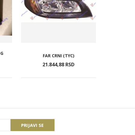
EG
FAR CRNI (TYC)
ZADN
21.844,
88
RSD
1.8
PRIJAVI SE