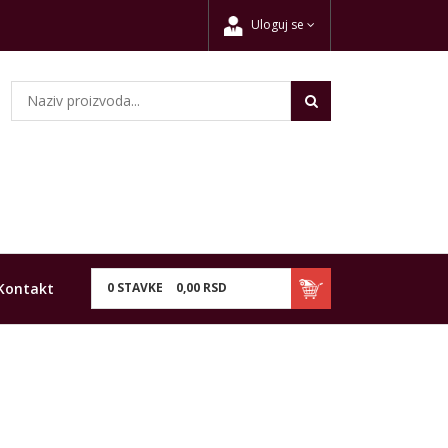
Uloguj se
Kontakt
0
STAVKE
0,
00
RSD