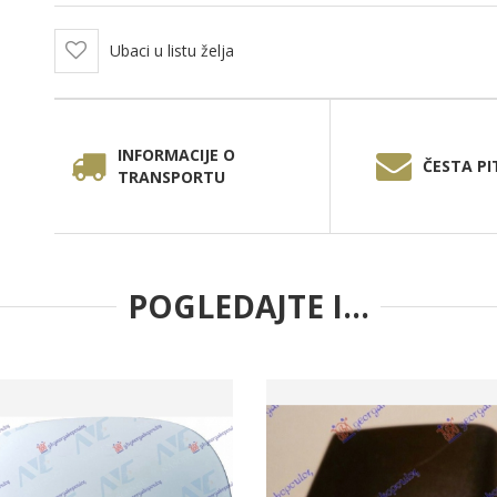
Ubaci u listu želja
INFORMACIJE O
ČESTA PI
TRANSPORTU
POGLEDAJTE I...