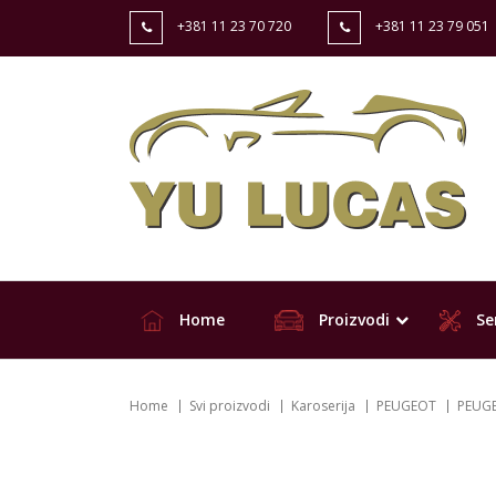
+381 11 23 70 720
+381 11 23 79 051
Home
Proizvodi
Ser
Home
Svi proizvodi
Karoserija
PEUGEOT
PEUGE