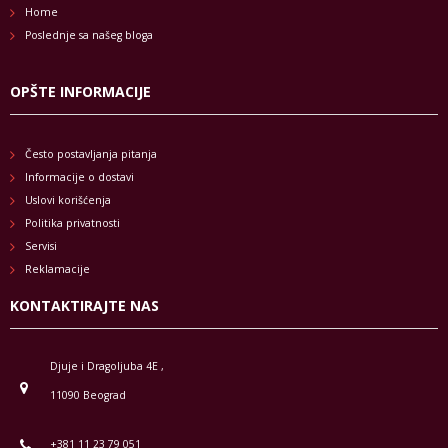
Home
Poslednje sa našeg bloga
OPŠTE INFORMACIJE
Često postavljanja pitanja
Informacije o dostavi
Uslovi korišćenja
Politika privatnosti
Servisi
Reklamacije
KONTAKTIRAJTE NAS
Djuje i Dragoljuba 4E ,
11090 Beograd
+381 11 23 79 051