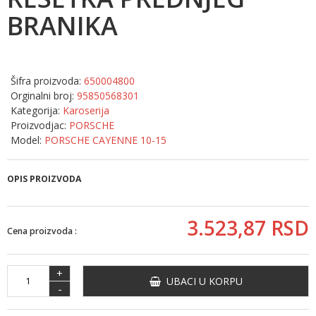
BRANIKA
Šifra proizvoda:
650004800
Orginalni broj:
95850568301
Kategorija:
Karoserija
Proizvodjac:
PORSCHE
Model:
PORSCHE CAYENNE 10-15
OPIS PROIZVODA
3.523,
87
RSD
Cena proizvoda :
+
UBACI U KORPU
-