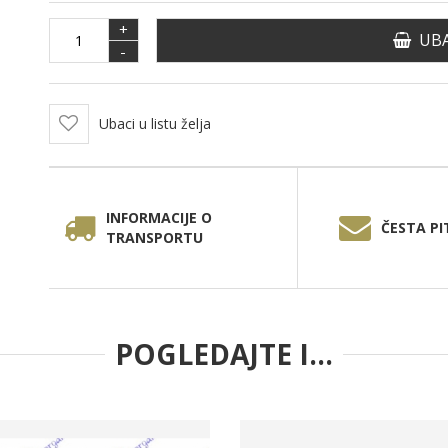
+
UBA
-
Ubaci u listu želja
INFORMACIJE O
ČESTA PI
TRANSPORTU
POGLEDAJTE I...