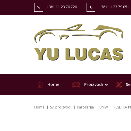
+381 11 23 70 720
+381 11 23 79 051
Home
Proizvodi
Ser
Home
Svi proizvodi
Karoserija
BMW
RESETKA P