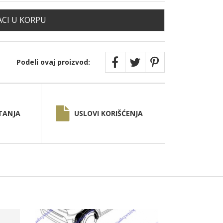
CI U KORPU
Podeli ovaj proizvod:
TANJA
USLOVI KORIŠĆENJA