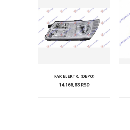
ANICKI 03-
FAR ELEKTR. (DEPO)
SNO)
RSD
14.166,
88
RSD