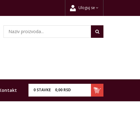
Uloguj se
Kontakt
0
STAVKE
0,
00
RSD