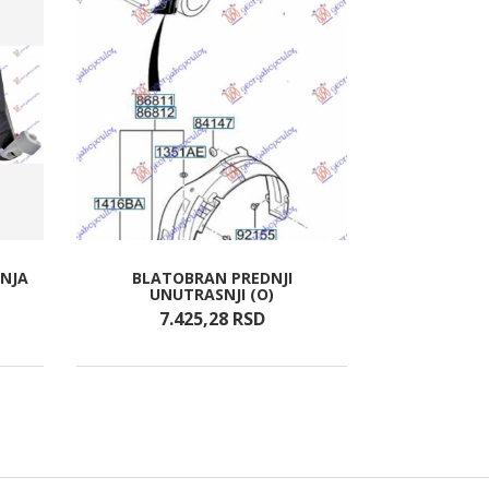
NJA
BLATOBRAN PREDNJI
HLAD MOT. 
UNUTRASNJI (O)
A/
7.425,
28
RSD
9.2