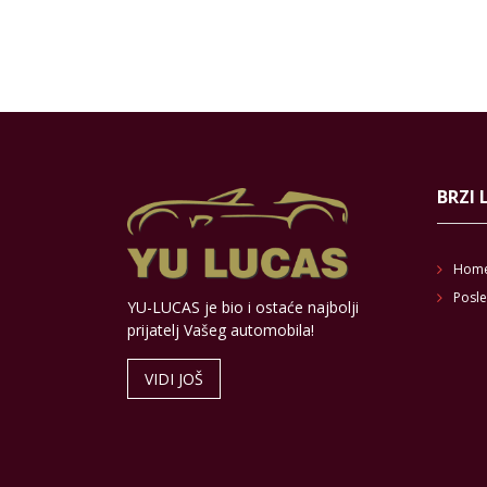
BRZI 
Hom
Posle
YU-LUCAS je bio i ostaće najbolji
prijatelj Vašeg automobila!
VIDI JOŠ