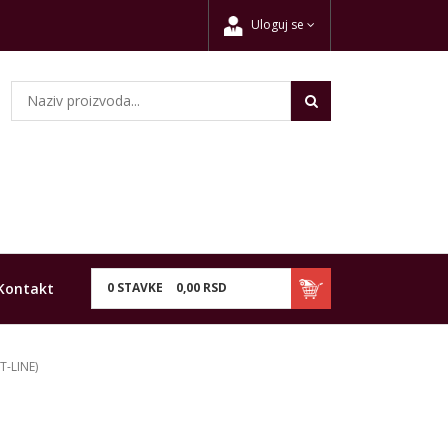
Uloguj se
Kontakt
0
STAVKE
0,
00
RSD
T-LINE)