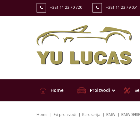
+381 11 23 70 720
+381 11 23 79 051
Home
Proizvodi
Ser
Home
Svi proizvodi
Karoserija
BMW
BMW SERIE