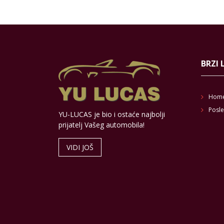
BRZI 
Hom
Posle
YU-LUCAS je bio i ostaće najbolji
prijatelj Vašeg automobila!
VIDI JOŠ