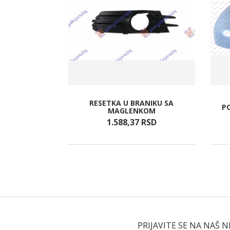
CEN.ZAK.
RESETKA U BRANIKU SA
P
9P A KV
MAGLENKOM
RSD
1.588,
37
RSD
PRIJAVITE SE NA NAŠ 