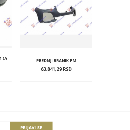
 (A
RETROV
PREDNJI BRANIK PM
GREJACE
63.841,
29
RSD
8.1
PRIJAVI SE