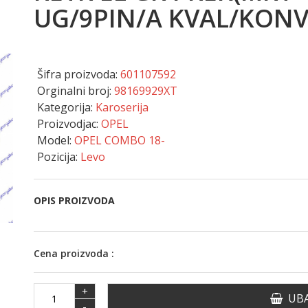
UG/9PIN/A KVAL/KONV
Šifra proizvoda:
601107592
Orginalni broj:
98169929XT
Kategorija:
Karoserija
Proizvodjac:
OPEL
Model:
OPEL COMBO 18-
Pozicija:
Levo
OPIS PROIZVODA
Cena proizvoda :
+
UBA
-