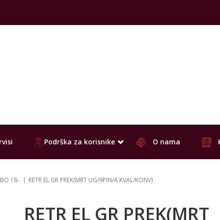
visi
Podrška za korisnike
O nama
BO 18-
RETR EL GR PREK(MRT UG/9PIN/A KVAL/KONV)
RETR EL GR PREK(MRT