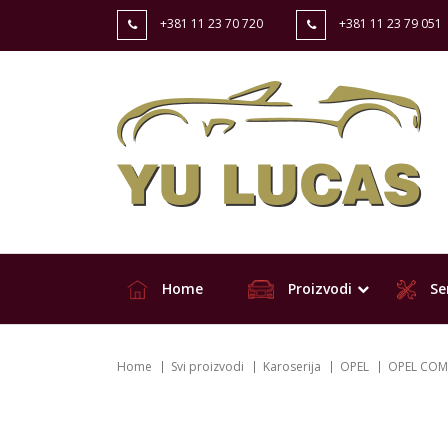
+381 11 23 70 720
+381 11 23 79 051
Home
Proizvodi
Ser
Home
Svi proizvodi
Karoserija
OPEL
OPEL COM