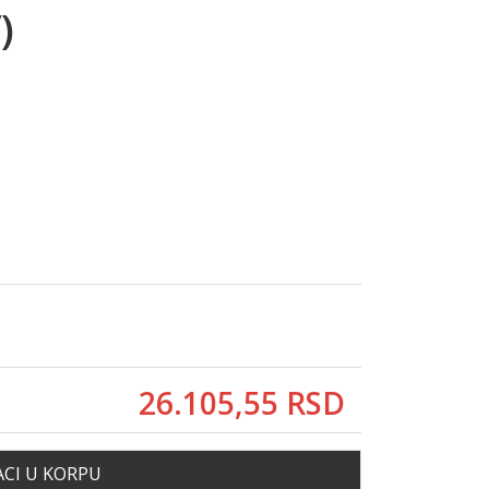
)
26.105,
55
RSD
CI U KORPU