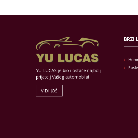
BRZI 
Hom
Posle
YU-LUCAS je bio i ostaće najbolji
prijatelj Vašeg automobila!
VIDI JOŠ