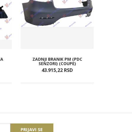
KA
ZADNJI BRANIK PM (PDC
MIGAVAC U
SENZORI) (COUPE)
43.915,
22
RSD
4.6
PRIJAVI SE