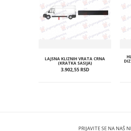
H
LAJSNA KLIZNIH VRATA CRNA
 VRATA
DIZ
(KRATKA SASIJA)
RSD
3.902,
55
RSD
PRIJAVITE SE NA NAŠ 