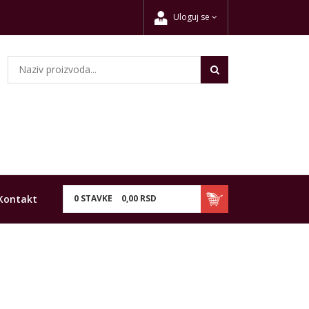
Uloguj se
Kontakt
0
STAVKE
0,
00
RSD