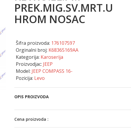
PREK.MIG.SV.MRT.U
HROM NOSAC
Šifra proizvoda:
176107597
Orginalni broj:
K68365169AA
Kategorija:
Karoserija
Proizvodjac:
JEEP
Model:
JEEP COMPASS 16-
Pozicija:
Levo
OPIS PROIZVODA
Cena proizvoda :