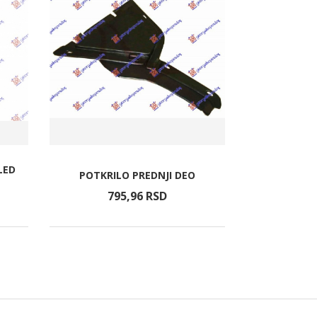
LED
POTKRILO PREDNJI DEO
RUB PRE
795,
96
RSD
92