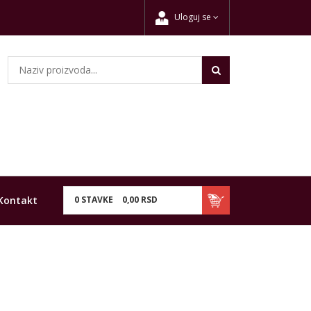
Uloguj se
Kontakt
0
STAVKE
0,
00
RSD