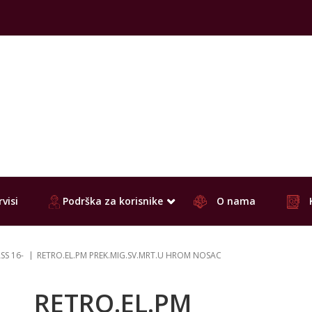
visi
Podrška za korisnike
O nama
SS 16-
RETRO.EL.PM PREK.MIG.SV.MRT.U HROM NOSAC
RETRO.EL.PM