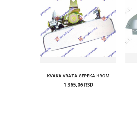
ORA 2.0
 2.0 DIZEL
KVAKA VRATA GEPEKA HROM
653X334)
RSD
1.365,
06
RSD