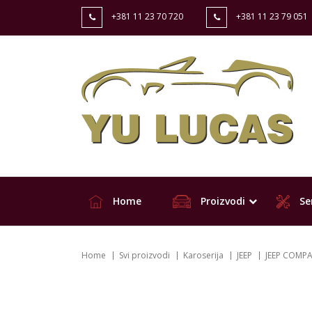
+381 11 23 70 720
+381 11 23 79 051
Home
Proizvodi
Ser
Home
Svi proizvodi
Karoserija
JEEP
JEEP COMPA