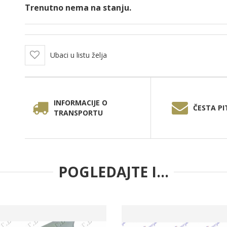
Trenutno nema na stanju.
Ubaci u listu želja
INFORMACIJE O
ČESTA PI
TRANSPORTU
POGLEDAJTE I...