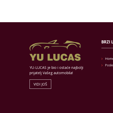
BRZI 
Hom
Posle
YU-LUCAS je bio i ostaće najbolji
prijatelj Vašeg automobila!
VIDI JOŠ