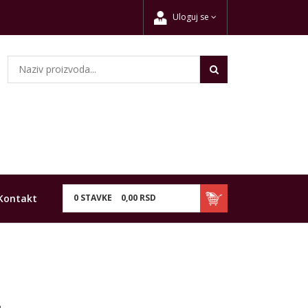
Uloguj se
Kontakt
0
STAVKE
0,
00
RSD
.