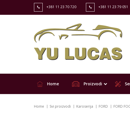
+381 11 23 70 720
+381 11 23 79 051
Home
Proizvodi
Ser
Home
Svi proizvodi
Karoserija
FORD
FORD FOC