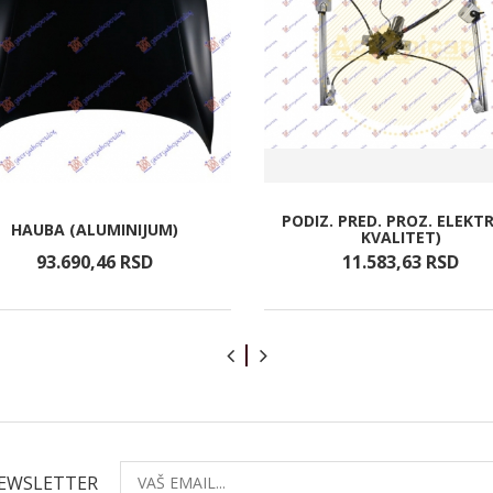
PODIZ. PRED. PROZ. ELEKTR
HAUBA (ALUMINIJUM)
KVALITET)
93.690,
46
RSD
11.583,
63
RSD
NEWSLETTER