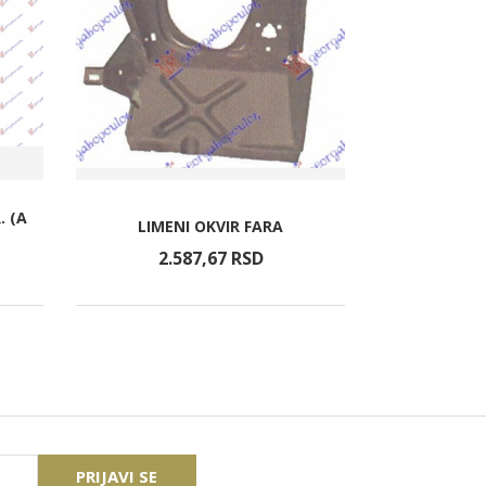
. (A
VENTIL. K
LIMENI OKVIR FARA
(4P
2.587,
67
RSD
25.
PRIJAVI SE