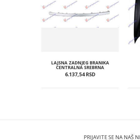
 1.4I- 16V
LAJSNA ZADNJEG BRANIKA
) (VALEO)
CENTRALNA SREBRNA
RSD
6.137,
54
RSD
PRIJAVITE SE NA NAŠ 