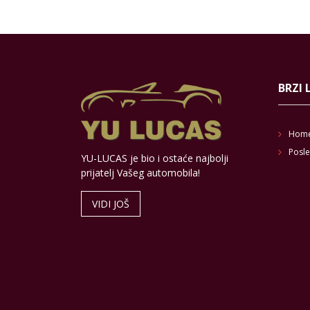
BRZI 
Hom
Posle
YU-LUCAS je bio i ostaće najbolji
prijatelj Vašeg automobila!
VIDI JOŠ