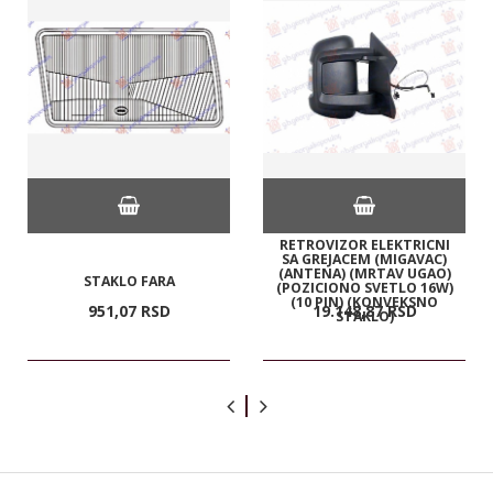
RETROVIZOR ELEKTRICNI
SA GREJACEM (MIGAVAC)
(ANTENA) (MRTAV UGAO)
STAKLO FARA
(POZICIONO SVETLO 16W)
(10 PIN) (KONVEKSNO
951,
07
RSD
19.148,
87
RSD
STAKLO)