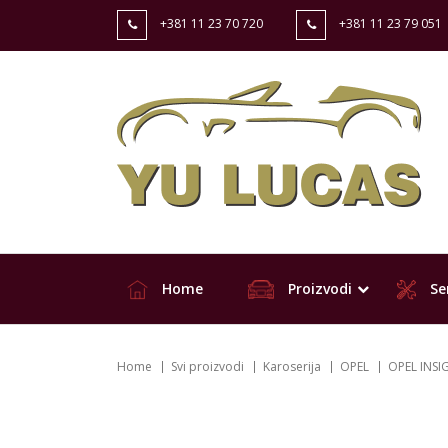
+381 11 23 70 720
+381 11 23 79 051
Home
Proizvodi
Ser
Home
Svi proizvodi
Karoserija
OPEL
OPEL INSI