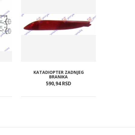
KATADIOPTER ZADNJEG
RETROV.EL.
BRANIKA
6+
590,
94
RSD
18.