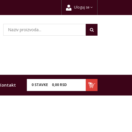
Uloguj se
Kontakt
0
STAVKE
0,
00
RSD