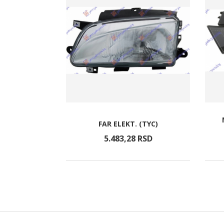
IZORA SA
FAR ELEKT. (TYC)
SFERICN
RSD
5.483,
28
RSD