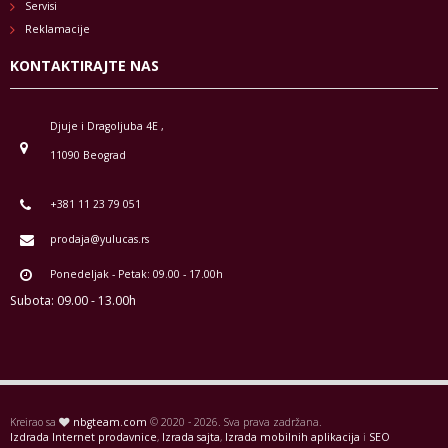
Servisi
Reklamacije
KONTAKTIRAJTE NAS
Djuje i Dragoljuba 4E ,
11090 Beograd
+381 11 23 79 051
prodaja@yulucas.rs
Ponedeljak - Petak: 09.00 - 17.00h
Subota: 09.00 - 13.00h
Kreirao sa
nbgteam.com
© 2020 - 2026. Sva prava zadržana.
Izdrada Internet prodavnice
,
Izrada sajta
,
Izrada mobilnih aplikacija
i
SEO