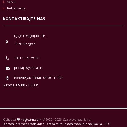
Servisi
Reklamacije
KONTAKTIRAJTE NAS
Djuje i Dragoljuba 4E ,
11090 Beograd
+381 11 23 79 051
prodaja@yulucas.rs
Ponedeljak - Petak: 09.00 - 17.00h
Subota: 09.00 - 13.00h
Kreirao sa
nbgteam.com
© 2020 - 2026. Sva prava zadržana.
Izdrada Internet prodavnice
,
Izrada sajta
,
Izrada mobilnih aplikacija
i
SEO