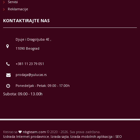
Servisi
Reklamacije
KONTAKTIRAJTE NAS
Djuje i Dragoljuba 4E ,
11090 Beograd
+381 11 23 79 051
prodaja@yulucas.rs
Ponedeljak - Petak: 09.00 - 17.00h
Subota: 09.00 - 13.00h
Kreirao sa
nbgteam.com
© 2020 - 2026. Sva prava zadržana.
Izdrada Internet prodavnice
,
Izrada sajta
,
Izrada mobilnih aplikacija
i
SEO