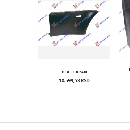
AUBE
BLATOBRAN
RSD
10.599,
53
RSD