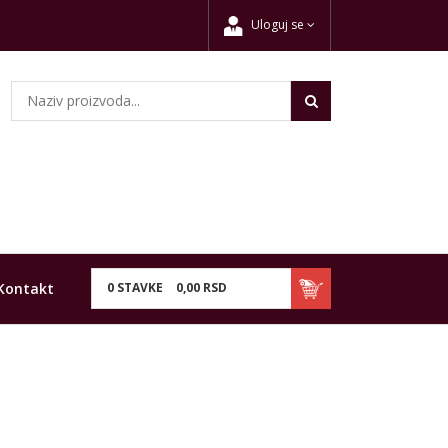
Uloguj se
Kontakt
0
STAVKE
0,
00
RSD