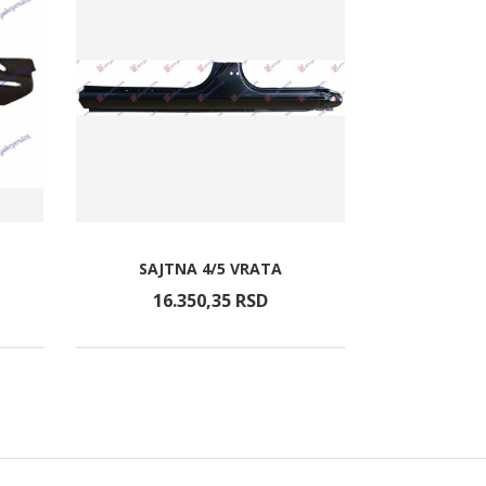
SAJTNA 4/5 VRATA
FAR ELE
16.350,
35
RSD
36.