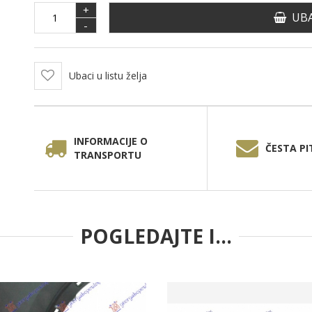
+
UBA
-
Ubaci u listu želja
INFORMACIJE O
ČESTA PI
TRANSPORTU
POGLEDAJTE I...