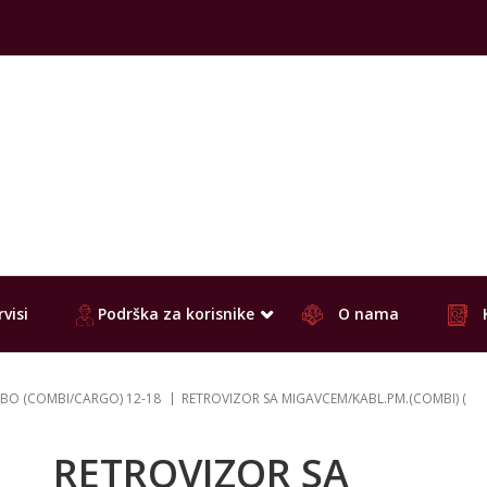
visi
Podrška za korisnike
O nama
BO (COMBI/CARGO) 12-18
RETROVIZOR SA MIGAVCEM/KABL.PM.(COMBI) (
RETROVIZOR SA