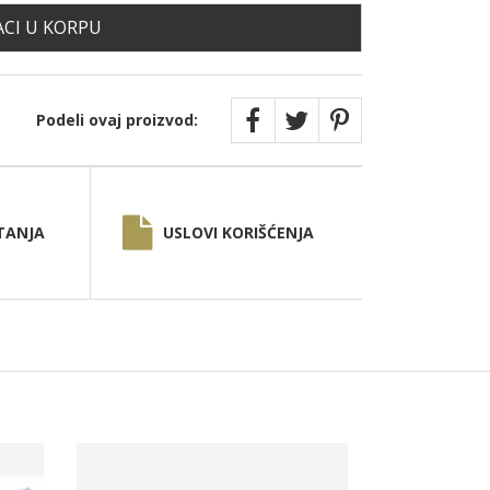
CI U KORPU
Podeli ovaj proizvod:
TANJA
USLOVI KORIŠĆENJA