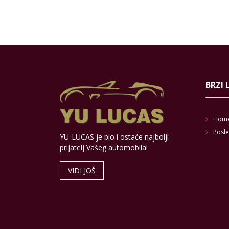
BRZI 
Hom
Posle
YU-LUCAS je bio i ostaće najbolji
prijatelj Vašeg automobila!
VIDI JOŠ