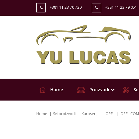
+381 11 23 70 720
+381 11 23 79 051
Home
Proizvodi
Ser
Home
Svi proizvodi
Karoserija
OPEL
OPEL COM