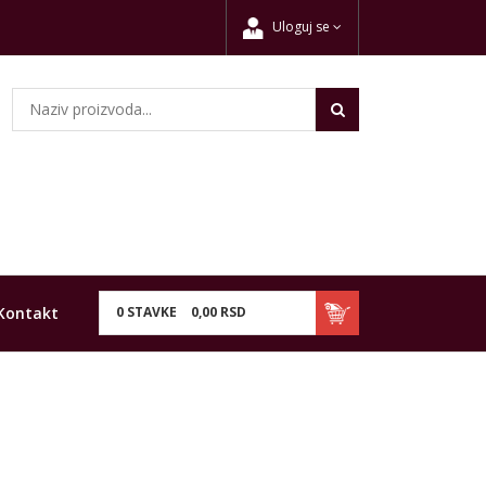
Uloguj se
Kontakt
0
STAVKE
0,
00
RSD