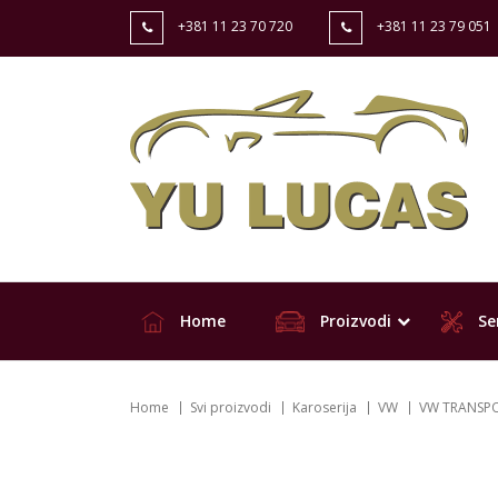
+381 11 23 70 720
+381 11 23 79 051
Home
Proizvodi
Ser
Home
Svi proizvodi
Karoserija
VW
VW TRANSPOR