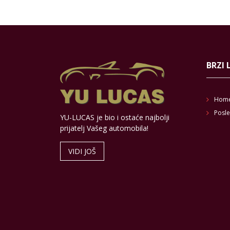
BRZI 
Hom
Posle
YU-LUCAS je bio i ostaće najbolji
prijatelj Vašeg automobila!
VIDI JOŠ