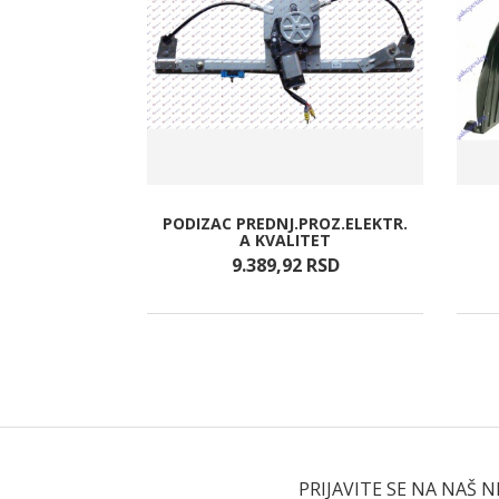
G PROZORA
PODIZAC PREDNJ.PROZ.ELEKTR.
CNI
A KVALITET
RSD
9.389,
92
RSD
PRIJAVITE SE NA NAŠ 