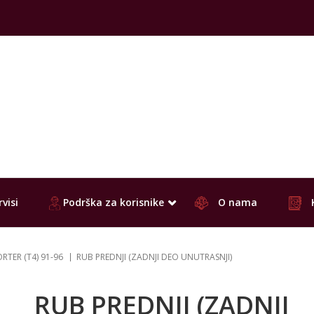
visi
Podrška za korisnike
O nama
TER (T4) 91-96
RUB PREDNJI (ZADNJI DEO UNUTRASNJI)
RUB PREDNJI (ZADNJI