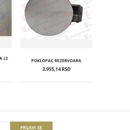
A (2
POKLOPAC REZERVOARA
MAGLEN
3.955,
14
RSD
1.5
PRIJAVI SE