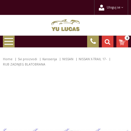
Uloguj se
0
Home
Svi proizvodi
Karoserija
NISSAN
NISSAN X-TRAIL 17-
RUB ZADNJEG BLATOBRANA