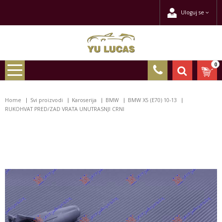
Uloguj se
0
Home
Svi proizvodi
Karoserija
BMW
BMW X5 (E70) 10-13
RUKOHVAT PRED/ZAD VRATA UNUTRASNJI CRNI