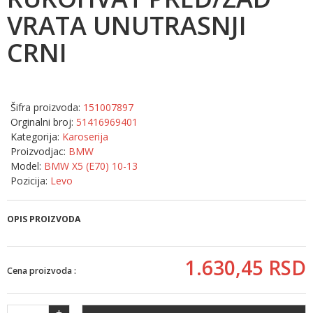
VRATA UNUTRASNJI
CRNI
Šifra proizvoda:
151007897
Orginalni broj:
51416969401
Kategorija:
Karoserija
Proizvodjac:
BMW
Model:
BMW X5 (E70) 10-13
Pozicija:
Levo
OPIS PROIZVODA
1.630,
45
RSD
Cena proizvoda :
+