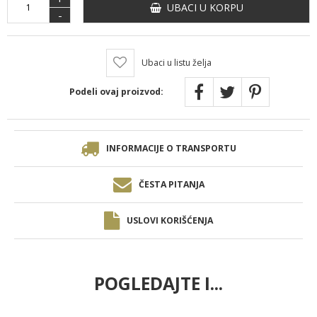
UBACI U KORPU
-
Ubaci u listu želja
Podeli ovaj proizvod:
INFORMACIJE O TRANSPORTU
ČESTA PITANJA
USLOVI KORIŠĆENJA
POGLEDAJTE I...