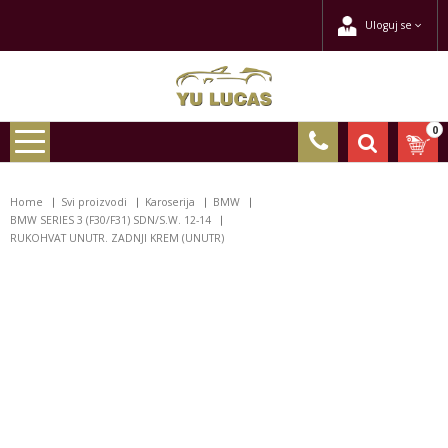
Uloguj se
0
Home
Svi proizvodi
Karoserija
BMW
BMW SERIES 3 (F30/F31) SDN/S.W. 12-14
RUKOHVAT UNUTR. ZADNJI KREM (UNUTR)