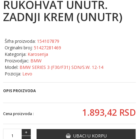
RUKOHVAT UNUTR.
ZADNJI KREM (UNUTR)
Šifra proizvoda:
154107879
Orginalni broj:
51427281469
Kategorija:
Karoserija
Proizvodjac:
BMW
Model:
BMW SERIES 3 (F30/F31) SDN/S.W. 12-14
Pozicija:
Levo
OPIS PROIZVODA
1.893,
42
RSD
Cena proizvoda :
+
UBACI U KORPU
-