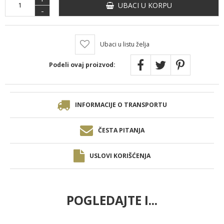
UBACI U KORPU
-
Ubaci u listu želja
Podeli ovaj proizvod:
INFORMACIJE O TRANSPORTU
ČESTA PITANJA
USLOVI KORIŠĆENJA
POGLEDAJTE I...