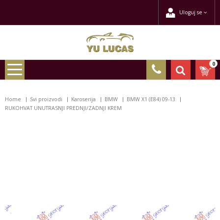
Uloguj se
0
Home
Svi proizvodi
Karoserija
BMW
BMW X1 (E84) 09-13
RUKOHVAT UNUTRASNJI PREDNJI/ZADNJI KREM