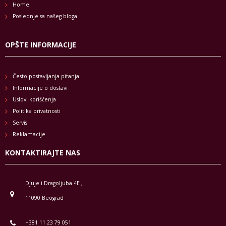
Home
Poslednje sa našeg bloga
OPŠTE INFORMACIJE
Često postavljanja pitanja
Informacije o dostavi
Uslovi korišćenja
Politika privatnosti
Servisi
Reklamacije
KONTAKTIRAJTE NAS
Djuje i Dragoljuba 4E ,
11090 Beograd
+381 11 23 79 051