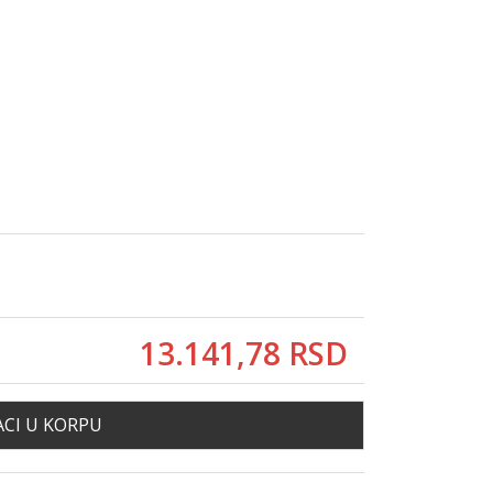
13.141,
78
RSD
CI U KORPU