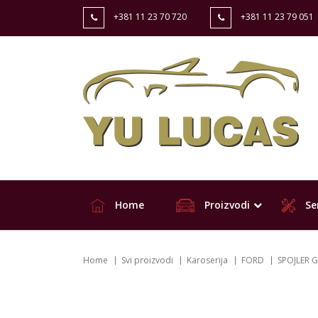
+381 11 23 70 720
+381 11 23 79 051
Home
Proizvodi
Ser
Home
Svi proizvodi
Karoserija
FORD
SPOJLER G