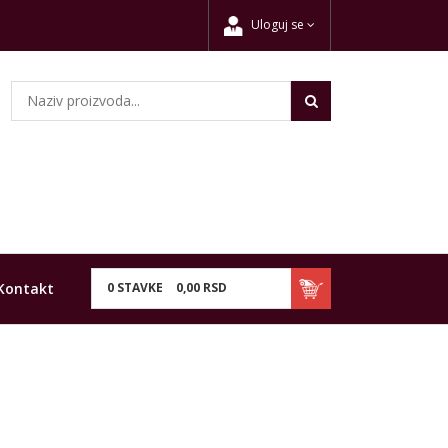
Uloguj se
Kontakt
0
STAVKE
0,
00
RSD