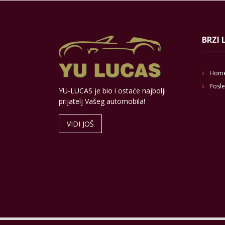
BRZI 
Hom
Posle
YU-LUCAS je bio i ostaće najbolji
prijatelj Vašeg automobila!
VIDI JOŠ