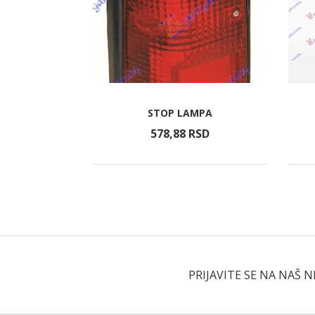
NIM VRATIMA
STOP LAMPA
A
RSD
578,
88
RSD
PRIJAVITE SE NA NAŠ 