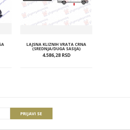
SA
LAJSNA KLIZNIH VRATA CRNA
STAKLO 
(SREDNJA/DUGA SASIJA)
GREJACEM 
4.586,
28
RSD
12.
PRIJAVI SE