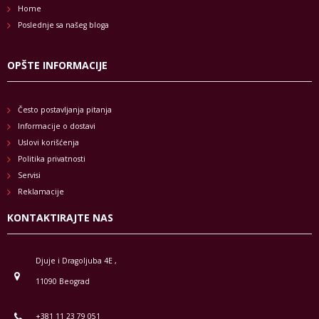
Home
Poslednje sa našeg bloga
OPŠTE INFORMACIJE
Često postavljanja pitanja
Informacije o dostavi
Uslovi korišćenja
Politika privatnosti
Servisi
Reklamacije
KONTAKTIRAJTE NAS
Djuje i Dragoljuba 4E ,
11090 Beograd
+381 11 23 79 051