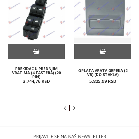
PREKIDAC U PREDNJIM
OPLATA VRATA GEPEKA (2
VRATIMA (4 TASTERA) (20
VR) (DO STAKLA)
PIN)
3.744,
76
RSD
5.825,
99
RSD
PRIJAVITE SE NA NAŠ NEWSLETTER