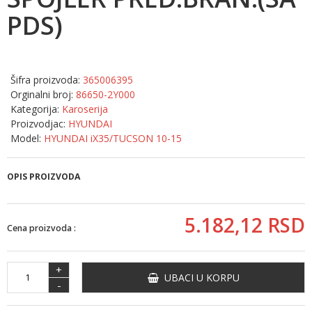
PDS)
Šifra proizvoda:
365006395
Orginalni broj:
86650-2Y000
Kategorija:
Karoserija
Proizvodjac:
HYUNDAI
Model:
HYUNDAI iX35/TUCSON 10-15
OPIS PROIZVODA
5.182,
12
RSD
Cena proizvoda :
+
UBACI U KORPU
-