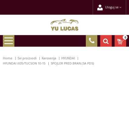
Uloguj se
0
Home
Svi proizvodi
Karoserija
HYUNDAI
HYUNDAI iX35/TUCSON 10-15
SPOJLER PRED.BRAN.(SA PDS)