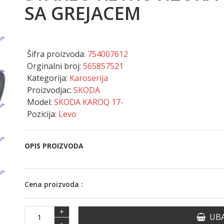
SA GREJACEM
Šifra proizvoda:
754007612
Orginalni broj:
565857521
Kategorija:
Karoserija
Proizvodjac:
SKODA
Model:
SKODA KAROQ 17-
Pozicija:
Levo
OPIS PROIZVODA
Cena proizvoda :
+
UBA
-