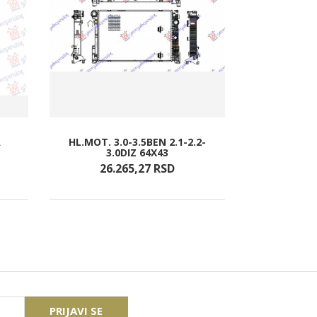
A
HL.MOT. 3.0-3.5BEN 2.1-2.2-
STOP 
3.0DIZ 64X43
26.265,
27
RSD
12.
PRIJAVI SE