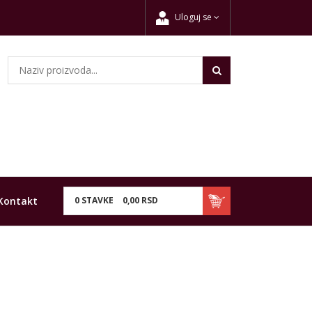
Uloguj se
Kontakt
0
STAVKE
0,
00
RSD