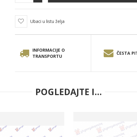
Ubaci u listu želja
INFORMACIJE O
ČESTA PI
TRANSPORTU
POGLEDAJTE I...