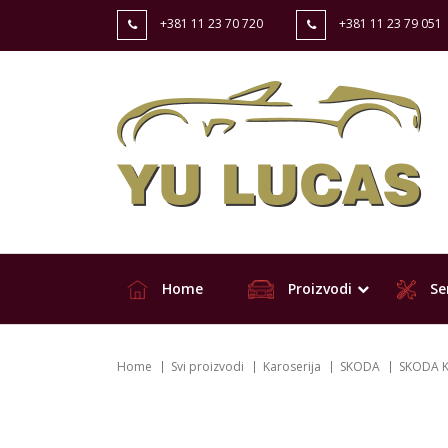
+381 11 23 70 720
+381 11 23 79 051
Home
Proizvodi
Ser
Home
Svi proizvodi
Karoserija
SKODA
SKODA 