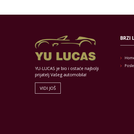
BRZI 
Hom
Posle
YU-LUCAS je bio i ostaće najbolji
prijatelj Vašeg automobila!
VIDI JOŠ