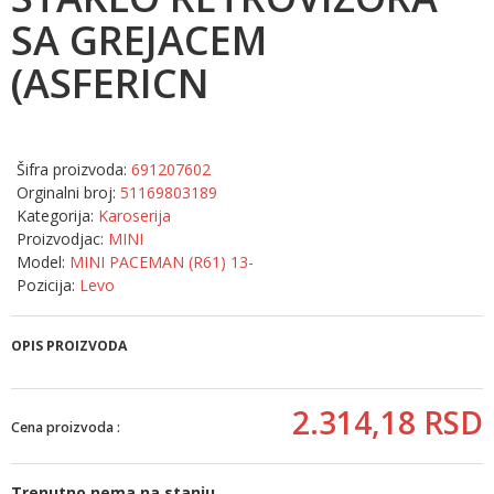
SA GREJACEM
(ASFERICN
Šifra proizvoda:
691207602
Orginalni broj:
51169803189
Kategorija:
Karoserija
Proizvodjac:
MINI
Model:
MINI PACEMAN (R61) 13-
Pozicija:
Levo
OPIS PROIZVODA
2.314,
18
RSD
Cena proizvoda :
Trenutno nema na stanju.