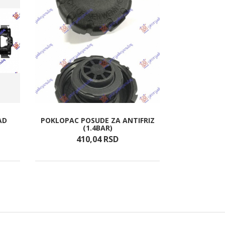
AD
POKLOPAC POSUDE ZA ANTIFRIZ
RETROVIZOR 
(1.4BAR)
410,
04
RSD
19.