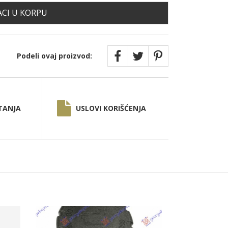
CI U KORPU
Podeli ovaj proizvod:
TANJA
USLOVI KORIŠĆENJA