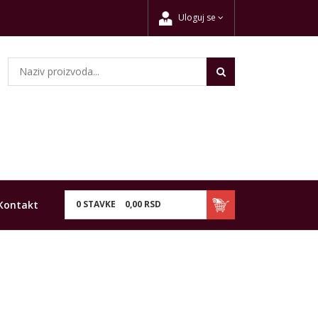
Uloguj se
Kontakt
0
STAVKE
0,
00
RSD