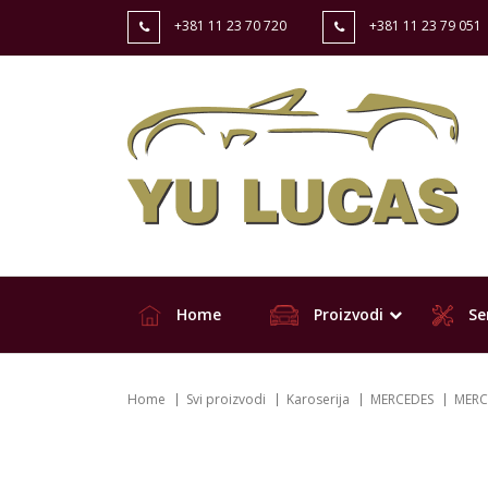
+381 11 23 70 720
+381 11 23 79 051
Home
Proizvodi
Ser
Home
Svi proizvodi
Karoserija
MERCEDES
MERCE