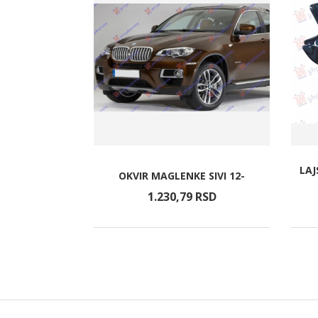
.0-1.2 BENZ
LAJ
OKVIR MAGLENKE SIVI 12-
X12)
RSD
1.230,
79
RSD