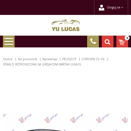
Uloguj se
0
Home
Svi proizvodi
Karoserija
PEUGEOT
CITROEN C3 16-
STAKLO RETROVIZORA SA GREJACEM (MRTAV UGAO)