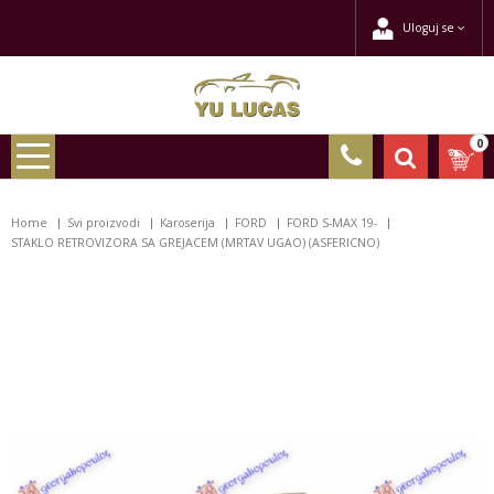
Uloguj se
0
Home
Svi proizvodi
Karoserija
FORD
FORD S-MAX 19-
STAKLO RETROVIZORA SA GREJACEM (MRTAV UGAO) (ASFERICNO)