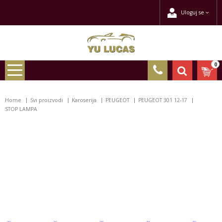
Uloguj se
0
Home
Svi proizvodi
Karoserija
PEUGEOT
PEUGEOT 301 12-17
STOP LAMPA