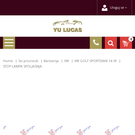
Uloguj se
0
Home
Svi proizvodi
Karoserija
VW
VW GOLF SPORTSVAN 14-18
STOP LAMPA SPOLJASNJA