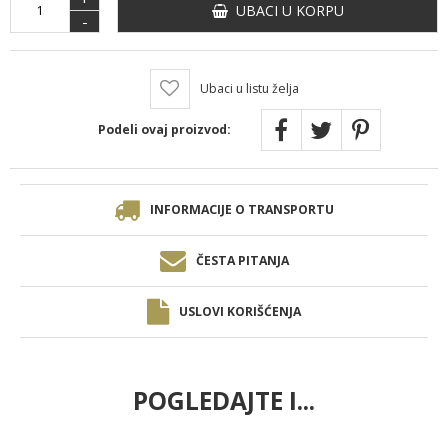
UBACI U KORPU
-
Ubaci u listu želja
Podeli ovaj proizvod:
INFORMACIJE O TRANSPORTU
ČESTA PITANJA
USLOVI KORIŠĆENJA
POGLEDAJTE I...