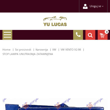
Uloguj se
0
Home
Svi proizvodi
Karoserija
VW
VW VENTO 92-98
STOP LAMPA UNUTRASNJA ZATAMNJENA