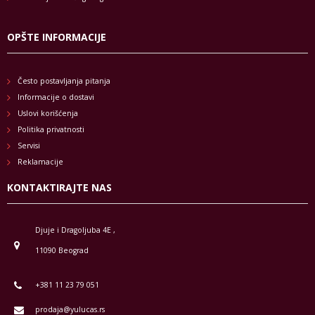
OPŠTE INFORMACIJE
Često postavljanja pitanja
Informacije o dostavi
Uslovi korišćenja
Politika privatnosti
Servisi
Reklamacije
KONTAKTIRAJTE NAS
Djuje i Dragoljuba 4E ,
11090 Beograd
+381 11 23 79 051
prodaja@yulucas.rs