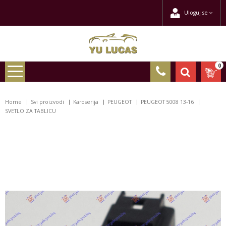
Uloguj se
0
Home
Svi proizvodi
Karoserija
PEUGEOT
PEUGEOT 5008 13-16
SVETLO ZA TABLICU