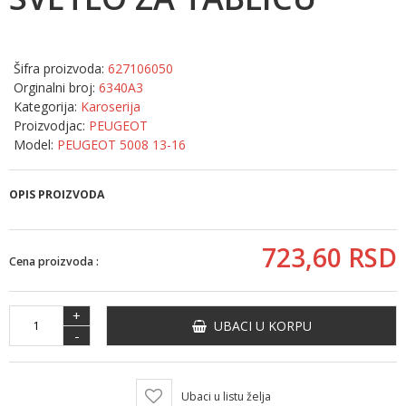
Šifra proizvoda:
627106050
Orginalni broj:
6340A3
Kategorija:
Karoserija
Proizvodjac:
PEUGEOT
Model:
PEUGEOT 5008 13-16
OPIS PROIZVODA
723,
60
RSD
Cena proizvoda :
+
UBACI U KORPU
-
Ubaci u listu želja