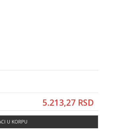
5.213,
27
RSD
CI U KORPU