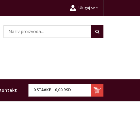
Uloguj se
Kontakt
0
STAVKE
0,
00
RSD