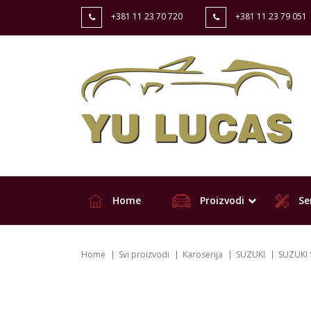
+381 11 23 70 720
+381 11 23 79 051
Home
Proizvodi
Ser
Home
Svi proizvodi
Karoserija
SUZUKI
SUZUKI 