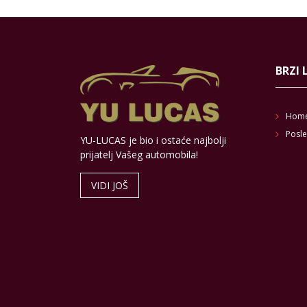
BRZI 
Hom
Posle
YU-LUCAS je bio i ostaće najbolji
prijatelj Vašeg automobila!
VIDI JOŠ