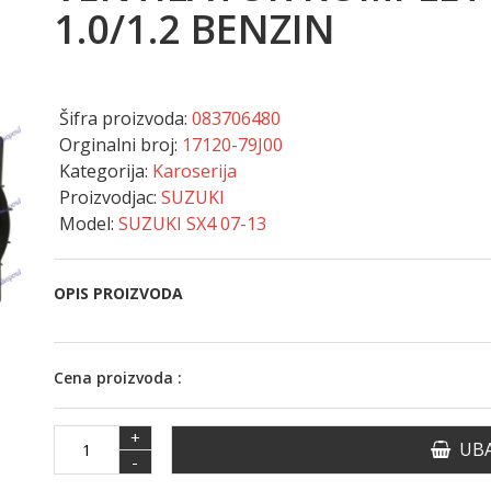
1.0/1.2 BENZIN
Šifra proizvoda:
083706480
Orginalni broj:
17120-79J00
Kategorija:
Karoserija
Proizvodjac:
SUZUKI
Model:
SUZUKI SX4 07-13
OPIS PROIZVODA
Cena proizvoda :
+
UBA
-