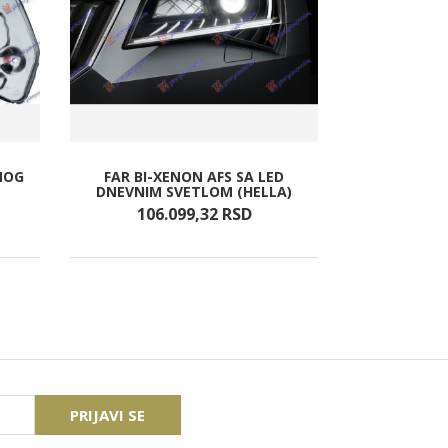
NOG
FAR BI-XENON AFS SA LED
POSUDA ZA
DNEVNIM SVETLOM (HELLA)
106.099,
32
RSD
2.4
PRIJAVI SE