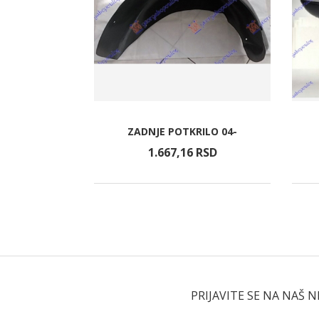
DNJA
ZADNJE POTKRILO 04-
RSD
1.667,
16
RSD
PRIJAVITE SE NA NAŠ 