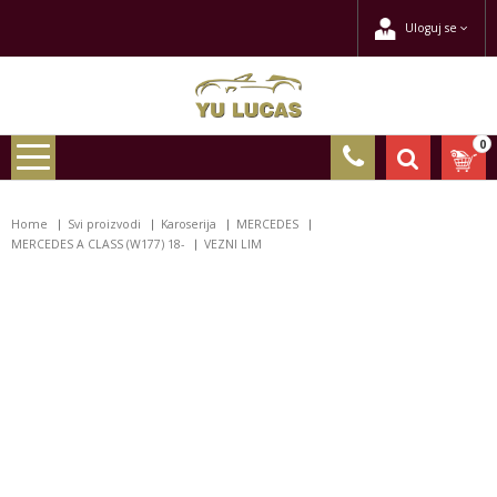
Uloguj se
0
Home
Svi proizvodi
Karoserija
MERCEDES
MERCEDES A CLASS (W177) 18-
VEZNI LIM