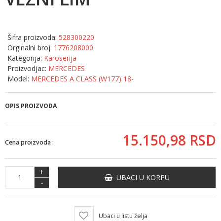
Šifra proizvoda:
528300220
Orginalni broj:
1776208000
Kategorija:
Karoserija
Proizvodjac:
MERCEDES
Model:
MERCEDES A CLASS (W177) 18-
OPIS PROIZVODA
15.150,
98
RSD
Cena proizvoda :
+
UBACI U KORPU
-
Ubaci u listu želja