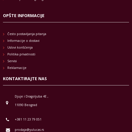
OPŠTE INFORMACIJE
Često postavljanja pitanja
Informacije o dostavi
Uslovi korišćenja
Politika privatnosti
Servisi
Reklamacije
KONTAKTIRAJTE NAS
Djuje i Dragoljuba 4E ,
11090 Beograd
+381 11 23 79 051
prodaja@yulucas.rs