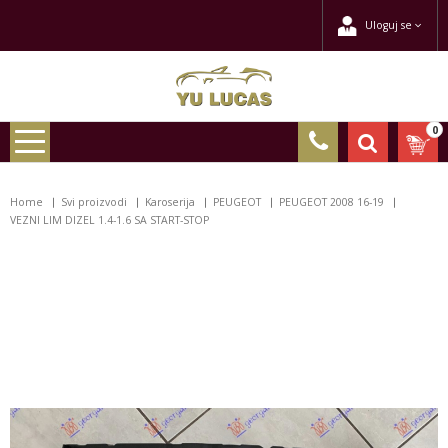
Uloguj se
0
Home
Svi proizvodi
Karoserija
PEUGEOT
PEUGEOT 2008 16-19
VEZNI LIM DIZEL 1.4-1.6 SA START-STOP