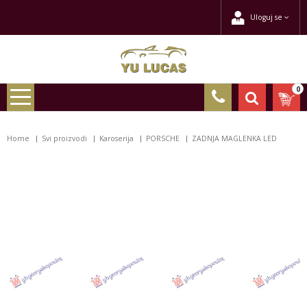
Uloguj se
0
Home
Svi proizvodi
Karoserija
PORSCHE
ZADNJA MAGLENKA LED