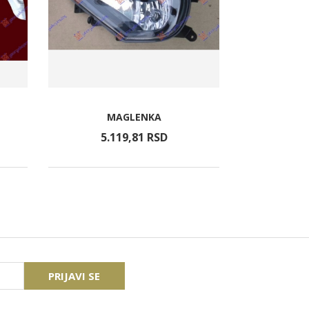
VENTILAT
MAGLENKA
BENZIN / 
(
5.119,
81
RSD
9.2
PRIJAVI SE