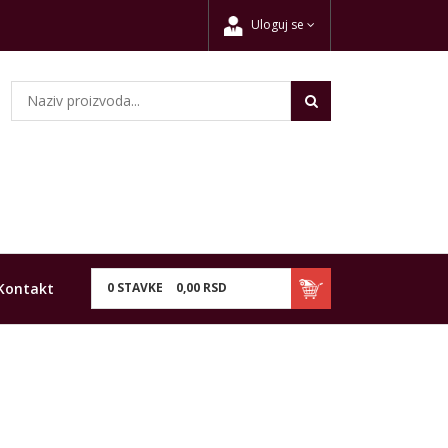
Uloguj se
Kontakt
0
STAVKE
0,
00
RSD