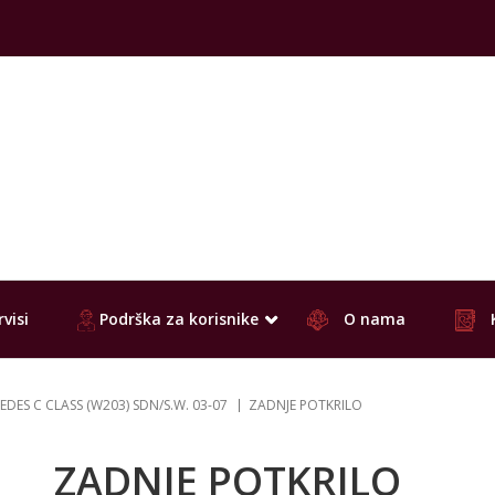
visi
Podrška za korisnike
O nama
EDES C CLASS (W203) SDN/S.W. 03-07
ZADNJE POTKRILO
ZADNJE POTKRILO