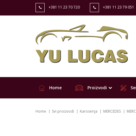
+381 11 23 70 720
+381 11 23 79 051
Home
Proizvodi
Ser
Home
Svi proizvodi
Karoserija
MERCEDES
MERC