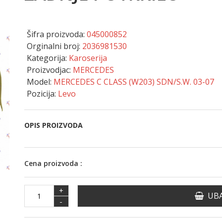
Šifra proizvoda:
045000852
Orginalni broj:
2036981530
Kategorija:
Karoserija
Proizvodjac:
MERCEDES
Model:
MERCEDES C CLASS (W203) SDN/S.W. 03-07
Pozicija:
Levo
OPIS PROIZVODA
Cena proizvoda :
+
UBA
-