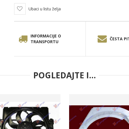
Ubaci u listu želja
INFORMACIJE O
ČESTA PI
TRANSPORTU
POGLEDAJTE I...