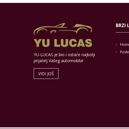
BRZI 
Hom
Posle
YU-LUCAS je bio i ostaće najbolji
prijatelj Vašeg automobila!
VIDI JOŠ