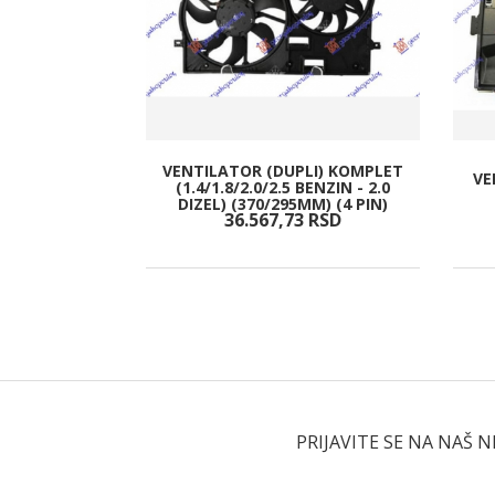
VENTILATOR (DUPLI) KOMPLET
EG BRANIKA
VE
(1.4/1.8/2.0/2.5 BENZIN - 2.0
-LINE
DIZEL) (370/295MM) (4 PIN)
RSD
36.567,
73
RSD
PRIJAVITE SE NA NAŠ 